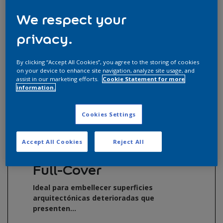
We respect your
Soluciones para interior (3)
privacy.
Soluciones industriales (34)
Soluciones para la construccion (4)
By clicking “Accept All Cookies”, you agree to the storing of cookies
on your device to enhance site navigation, analyze site usage, and
assist in our marketing efforts.
Cookie Statement for more
information.
Resultados de la búsqueda
Cookies Settings
Accept All Cookies
Reject All
Full-Cover
Ideal para embellecer superficies
arquitectónicas deterioradas que
presenten...