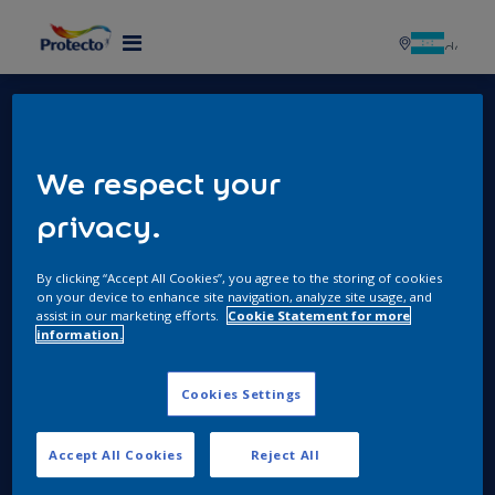
MENU
Enlaces de Interés
We respect your
Política de Protección de Datos Personales
privacy.
Política HSEQ
Canal de Denuncias SpeakUp
By clicking “Accept All Cookies”, you agree to the storing of cookies
Términos y condiciones de ventas 2025
on your device to enhance site navigation, analyze site usage, and
assist in our marketing efforts.
Cookie Statement for more
Contáctanos
information.
2606 - 3211
Cookies Settings
Horario de atención: lunes a viernes de 8 a.m. a 5
p.m. y sábados de 8 a.m. a 12 m.
Accept All Cookies
Reject All