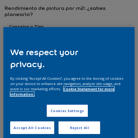
Rendimiento de pintura por m2: ¿sabes
planearlo?
Consejos y Tips
Calcula el rendimiento de pintura por m2 en tus
proyectos de fin de semana. Compra la cantidad de
We respect your
pintura necesaria y ahorra dinero
privacy.
Leer más
By clicking “Accept All Cookies”, you agree to the storing of cookies
on your device to enhance site navigation, analyze site usage, and
assist in our marketing efforts.
Cookie Statement for more
information.
Cookies Settings
Accept All Cookies
Reject All