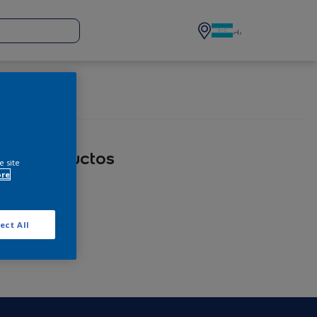
eda:
productos
e site
ore
ect All