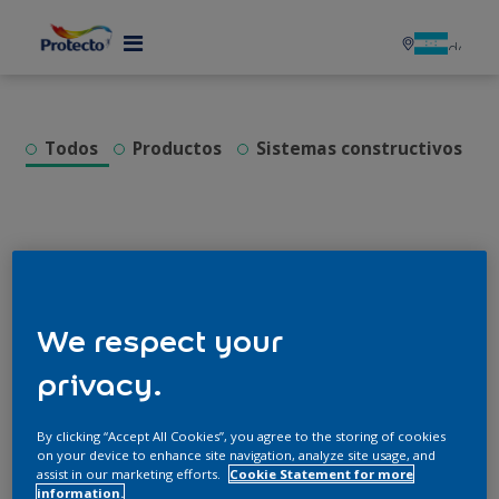
MENU
Todos
Productos
Sistemas constructivos
We respect your
privacy.
Recomendaciones para obtener fachadas
By clicking “Accept All Cookies”, you agree to the storing of cookies
perfectas libres de manchas
on your device to enhance site navigation, analyze site usage, and
assist in our marketing efforts.
Cookie Statement for more
information.