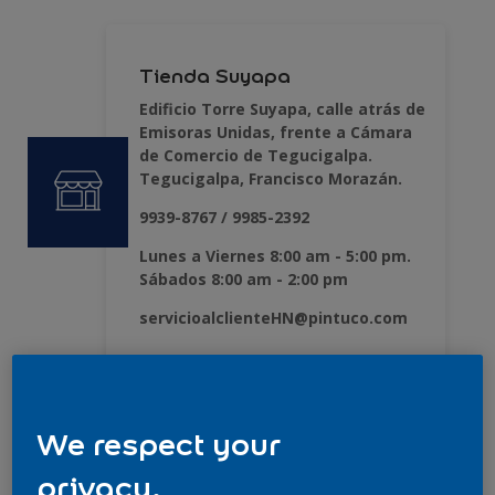
Tienda Suyapa
Edificio Torre Suyapa, calle atrás de
Emisoras Unidas, frente a Cámara
de Comercio de Tegucigalpa.
Tegucigalpa, Francisco Morazán.
9939-8767 / 9985-2392
Lunes a Viernes 8:00 am - 5:00 pm.
Sábados 8:00 am - 2:00 pm
servicioalclienteHN@pintuco.com
Tienda Morazán
We respect your
Bo. Guadalupe, Blv Morazán,
privacy.
contiguo a Iglesia Guadalupe,