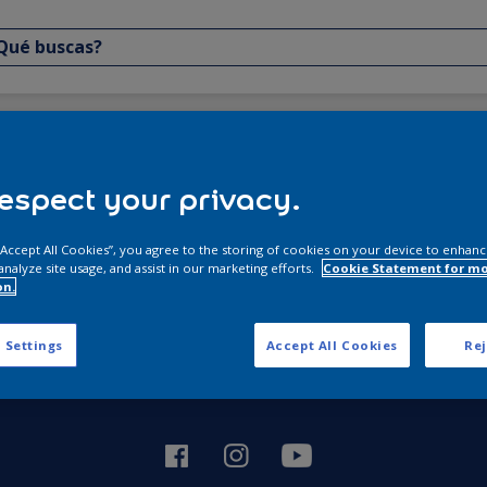
espect your privacy.
 “Accept All Cookies”, you agree to the storing of cookies on your device to enhanc
Contáctanos
analyze site usage, and assist in our marketing efforts.
Cookie Statement for m
on.
2606 - 3211
Horario de atención: lunes a
 Settings
Accept All Cookies
Rej
viernes de 8 a.m. a 5 p.m. y
sábados de 8 a.m. a 12 m.