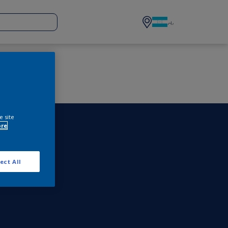
e site
ore
ect All