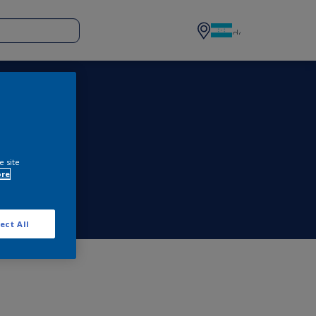
e site
ore
ect All