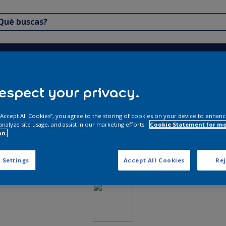
Contáctanos
2606 - 3211
espect your privacy.
Horario de atención: lunes a
viernes de 8 a.m. a 5 p.m. y
 “Accept All Cookies”, you agree to the storing of cookies on your device to enhanc
sábados de 8 a.m. a 12 m.
analyze site usage, and assist in our marketing efforts.
Cookie Statement for m
on.
 Settings
Accept All Cookies
Rej