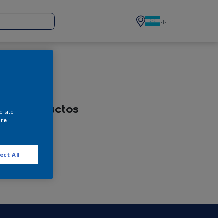
eda:
productos
e site
ore
ect All