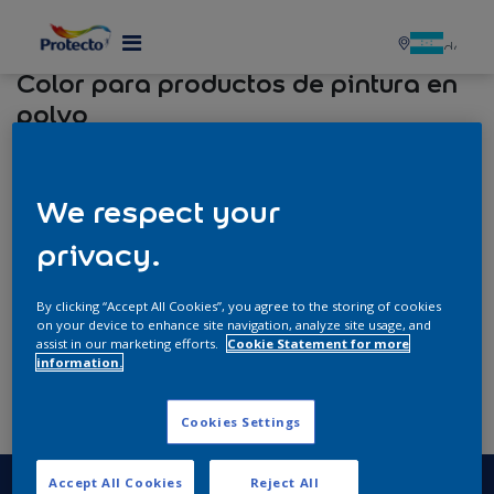
MENU
Color para productos de pintura en
polvo
usa el filtro para encontrar los colores disponibles de
acuerdo a la necesidad
We respect your
privacy.
Quimicas
Quimica
By clicking “Accept All Cookies”, you agree to the storing of cookies
on your device to enhance site navigation, analyze site usage, and
assist in our marketing efforts.
Cookie Statement for more
Información Del Color
information.
Código
Otros Productos Similares
Cookies Settings
Accept All Cookies
Reject All