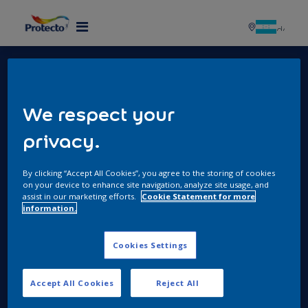
MENU
Enlaces de Interés
We respect your
Política de Protección de Datos Personales
privacy.
Política HSEQ
Canal de Denuncias SpeakUp
By clicking “Accept All Cookies”, you agree to the storing of cookies
Términos y condiciones de ventas 2025
on your device to enhance site navigation, analyze site usage, and
assist in our marketing efforts.
Cookie Statement for more
Contáctanos
information.
2606 - 3211
Cookies Settings
Horario de atención: lunes a viernes de 8 a.m. a 5
p.m. y sábados de 8 a.m. a 12 m.
Accept All Cookies
Reject All