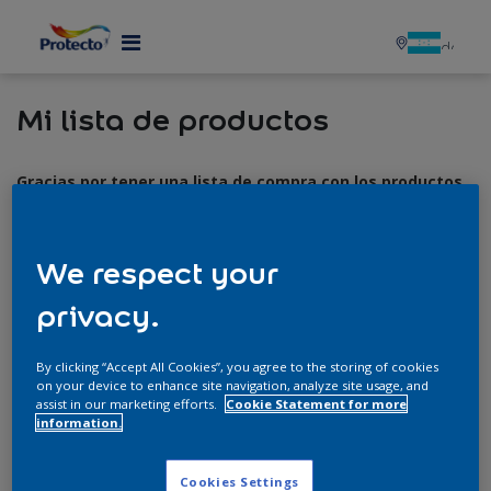
MENU
Mi lista de productos
Gracias por tener una lista de compra con los productos
de Protecto.
Recuerda que puedes adquirir estos productos en
nuestras tiendas.
We respect your
privacy.
Detalle del
Eliminar de
Productos
Producto
la lista
By clicking “Accept All Cookies”, you agree to the storing of cookies
on your device to enhance site navigation, analyze site usage, and
No has agregado aún un producto a la lista. Cuando
assist in our marketing efforts.
Cookie Statement for more
estés en el detalle de un producto dale click en el
information.
botón azul "Añadir a la lista de productos"
Cookies Settings