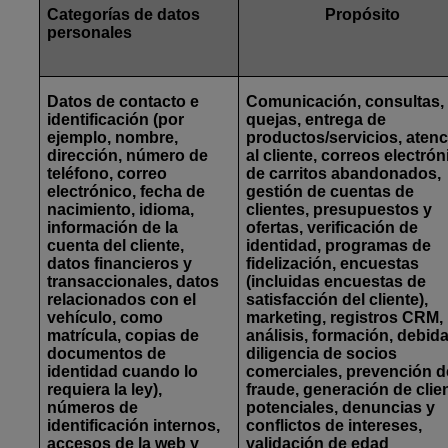
Categorías de datos
Propósito
personales
Datos de contacto e
Comunicación, consultas,
identificación
(por
quejas, entrega de
ejemplo, nombre,
productos/servicios, aten
dirección, número de
al cliente, correos electró
teléfono, correo
de carritos abandonados,
electrónico, fecha de
gestión de cuentas de
nacimiento, idioma,
clientes, presupuestos y
información de la
ofertas, verificación de
cuenta del cliente,
identidad, programas de
datos financieros y
fidelización, encuestas
transaccionales, datos
(incluidas encuestas de
relacionados con el
satisfacción del cliente),
vehículo, como
marketing, registros CRM,
matrícula, copias de
análisis, formación, debid
documentos de
diligencia de socios
identidad cuando lo
comerciales, prevención d
requiera la ley),
fraude, generación de clie
números de
potenciales, denuncias y
identificación internos,
conflictos de intereses,
accesos de la web y
validación de edad