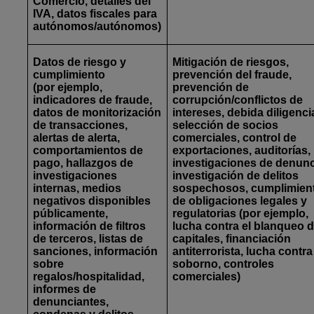
Comercio, detalles del
IVA, datos fiscales para
autónomos/autónomos)
Datos de riesgo y
Mitigación de riesgos,
cumplimiento
prevención del fraude,
(por ejemplo,
prevención de
indicadores de fraude,
corrupción/conflictos de
datos de monitorización
intereses, debida diligenci
de transacciones,
selección de socios
alertas de alerta,
comerciales, control de
comportamientos de
exportaciones, auditorías,
pago, hallazgos de
investigaciones de denunc
investigaciones
investigación de delitos
internas, medios
sospechosos, cumplimien
negativos disponibles
de obligaciones legales y
públicamente,
regulatorias (por ejemplo,
información de filtros
lucha contra el blanqueo 
de terceros, listas de
capitales, financiación
sanciones, información
antiterrorista, lucha contra
sobre
soborno, controles
regalos/hospitalidad,
comerciales)
informes de
denunciantes,