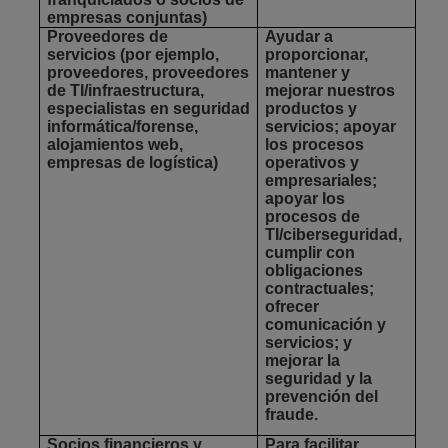
empresas conjuntas)
Proveedores de
Ayudar a
servicios
(por ejemplo,
proporcionar,
proveedores, proveedores
mantener y
de TI/infraestructura,
mejorar nuestros
especialistas en seguridad
productos y
informática/forense,
servicios; apoyar
alojamientos web,
los procesos
empresas de logística)
operativos y
empresariales;
apoyar los
procesos de
TI/ciberseguridad,
cumplir con
obligaciones
contractuales;
ofrecer
comunicación y
servicios; y
mejorar la
seguridad y la
prevención del
fraude.
Socios financieros y
Para facilitar