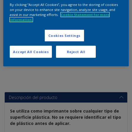
By clicking “Accept All Cookies”, you agree to the storing of cookies
on your device to enhance site navigation, analyze site usage, and
assist in our marketing efforts.
Cookie Statement for more
1 Litro
1/8 gal
galón
information.
Cookies Settings
Accept All Cookies
Reject All
Añadir a lista de favoritos
Descripción del producto
Se utiliza como imprimante sobre cualquier tipo de
superficie plástica. No se requiere identificar el tipo
de plástico antes de aplicar.