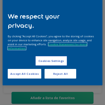
We respect your
PRESENTACIONES DE
PRODUCTO
privacy.
Descubre las presentaciones en las
que puedes encontrar este
producto y elige de acuerdo con tu
By clicking “Accept All Cookies”, you agree to the storing of cookies
on your device to enhance site navigation, analyze site usage, and
necesidad.
assist in our marketing efforts.
Cookie Statement for more
information.
Cookies Settings
1/4 galón
galón
5 galones
Accept All Cookies
Reject All
Añadir a lista de favoritos