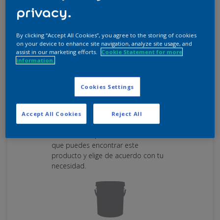
privacy.
By clicking “Accept All Cookies”, you agree to the storing of cookies
on your device to enhance site navigation, analyze site usage, and
assist in our marketing efforts.
Cookie Statement for more
information.
Cookies Settings
PRESENTACIONES DE
Accept All Cookies
Reject All
PRODUCTO
Descubre las presentaciones en las
que puedes encontrar este
producto y elige de acuerdo con tu
necesidad.