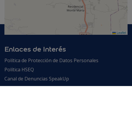
Leaflet
Enlaces de Interés
Política de Protección de Datos Personales
Política HSEQ
Canal de Denuncias SpeakUp
Términos y condiciones de ventas 2025
Contáctanos
2606 - 3211
Horario de atención: lunes a viernes de 8 a.m. a 5
p.m. y sábados de 8 a.m. a 12 m.