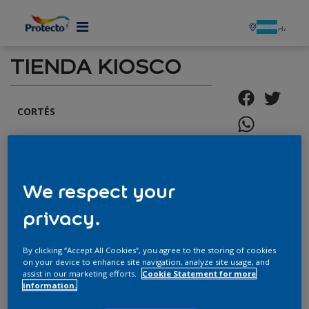
MENU
TIENDA KIOSCO
CORTÉS
Dirección: Bo. San Fernando, 1era Cll, salida a La
Lima fte a gasolinera Puma. San Pedro Sula, Cortés
We respect your
Celular: 9868-0957 / 9446-8888 / 9477-0645
privacy.
Horario: Lunes a Viernes 8:00 am - 6:00 pm. Sábados
8:00 am - 2:00 pm
By clicking “Accept All Cookies”, you agree to the storing of cookies
Correo Electrónico:
on your device to enhance site navigation, analyze site usage, and
assist in our marketing efforts.
Cookie Statement for more
servicioalclienteHN@pintuco.com
information.