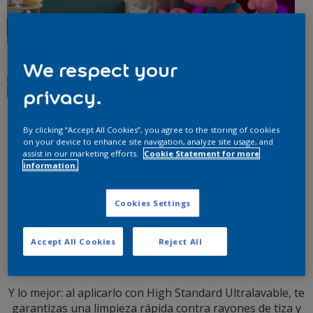
We respect your
privacy.
By clicking “Accept All Cookies”, you agree to the storing of cookies
Dale a tu hijo un dormitorio
on your device to enhance site navigation, analyze site usage, and
assist in our marketing efforts.
Cookie Statement for more
divertido y Ultralavable
information.
Cookies Settings
Inspirada en
colores juguetones y vibrantes
,
la paleta
Accept All Cookies
Reject All
Trolls 3 trollificará
la habitación de tus pequeños y
aportará aún más alegría a su día a día.
Y lo mejor: al aplicarlo con High Standard Ultralavable, te
garantizas una limpieza rápida contra rayones de tiza y